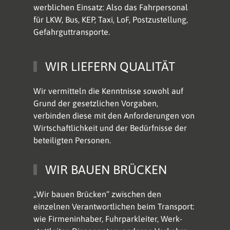
werb­lichen Einsatz: Also das Fahrpersonal
für LKW, Bus, KEP, Taxi, LoF, Postzustellung,
Ge­fahr­gut­trans­porte.
WIR LIEFERN QUALITÄT
Wir vermitteln die Kenntnisse sowohl auf
Grund der ge­setz­lichen Vor­ga­ben,
verbinden diese mit den Anforderungen von
Wirt­schaft­lichkeit und der Be­dürf­nisse der
beteiligten Personen.
WIR BAUEN BRÜCKEN
„Wir bauen Brücken“ zwischen den
einzelnen Verantwortlichen beim Trans­port:
wie Firmen­in­ha­ber, Fuhrparkleiter, Werk­