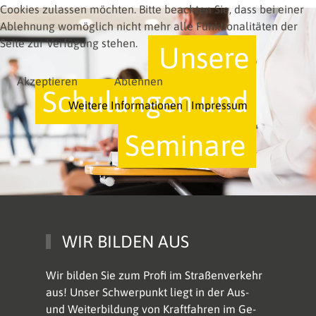
Cookies zulassen möchten. Bitte beachten Sie, dass bei einer
Ablehnung womöglich nicht mehr alle Funktionalitäten der
Seite zur Verfügung stehen.
Unsere
Akzeptieren
Ablehnen
Schulungen und
Weitere Informationen
|
Impressum
Seminare
WIR BILDEN AUS
Wir bilden Sie zum Profi im Stra­ßen­verkehr
aus! Unser Schwer­punkt liegt in der Aus-
und Wei­ter­bildung von Kraftfahren im Ge­