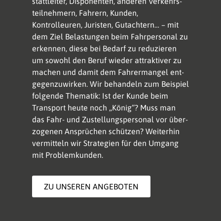
statt­lei­ter, Dispo­nen­ten, an­deren Ver­kehrs­
teilnehmern, Fahrern, Kun­den,
Kontrolleuren, Ju­ris­ten, Gut­achtern… – mit
dem Ziel Be­las­tungen beim Fahrpersonal zu
er­kennen, diese bei Bedarf zu redu­zieren
um sowohl den Beruf wie­der attraktiver zu
ma­chen und damit dem Fahrermangel ent­
ge­gen­zuwirken. Wir behandeln zum Beispiel
fol­gen­de Thematik: Ist der Kunde beim
Trans­port heute noch „König“? Muss man
das Fahr- und Zu­stellungs­per­so­nal vor über­
zogenen Ansprüchen schützen? Weiterhin
vermitteln wir Stra­te­gien für den Umgang
mit Pro­blem­kunden.
ZU UNSEREN ANGEBOTEN