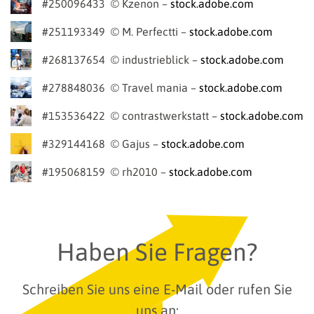
#250096433 © Kzenon –
stock.adobe.com
#251193349 © M. Perfectti –
stock.adobe.com
#268137654 © industrieblick –
stock.adobe.com
#278848036 © Travel mania –
stock.adobe.com
#153536422 © contrastwerkstatt –
stock.adobe.com
#329144168 © Gajus –
stock.adobe.com
#195068159 © rh2010 –
stock.adobe.com
Haben Sie Fragen?
Schreiben Sie uns eine E-Mail oder rufen Sie
uns an: